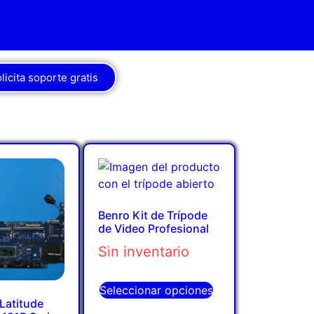
licita soporte gratis
Benro Kit de Trípode
de Video Profesional
Sin inventario
Seleccionar opciones
 Latitude