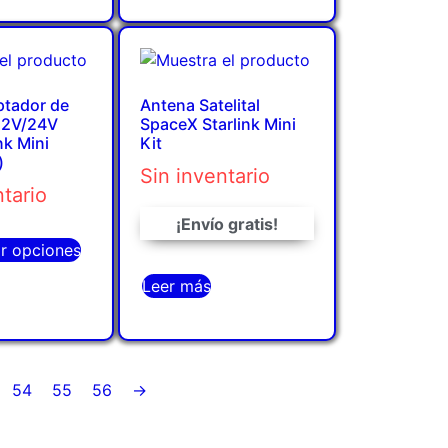
ptador de
Antena Satelital
 12V/24V
SpaceX Starlink Mini
nk Mini
Kit
)
Sin inventario
ntario
¡Envío gratis!
ar opciones
Leer más
54
55
56
→