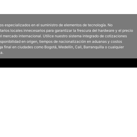
 especializados en el suministro de elementos de tecnología. No
rios locales innecesarios para garantizar la frescura del hardware y el precio
l mercado internacional.
Utilice nuestro sistema integrado de cotizaciones
disponibilidad en origen, tiempos de nacionalización en aduanas y costos
ga final en ciudades como Bogotá, Medellín, Cali, Barranquilla o cualquier
a.