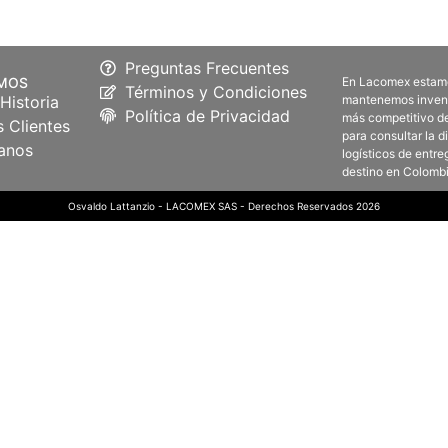
Preguntas Frecuentes
OMOS
En Lacomex estamos
Términos y Condiciones
Historia
mantenemos inventa
Política de Privacidad
más competitivo de
 Clientes
para consultar la 
anos
logísticos de entre
destino en Colombi
Osvaldo Lattanzio - LACOMEX SAS - Derechos Reservados 2026