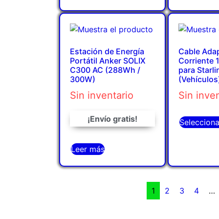
Estación de Energía
Cable Ada
Portátil Anker SOLIX
Corriente
C300 AC (288Wh /
para Starli
300W)
(Vehículos
Sin inventario
Sin inve
¡Envío gratis!
Seleccion
Leer más
1
2
3
4
…