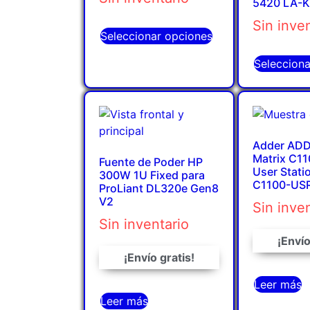
5420 LA-K
Sin inve
Seleccionar opciones
Seleccion
Adder AD
Matrix C1
Fuente de Poder HP
User Stati
300W 1U Fixed para
C1100-US
ProLiant DL320e Gen8
V2
Sin inve
Sin inventario
¡Envío
¡Envío gratis!
Leer más
Leer más