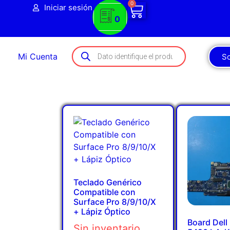
0
Iniciar sesión
0
Mi Cuenta
So
Teclado Genérico
Compatible con
Surface Pro 8/9/10/X
+ Lápiz Óptico
Board Dell
Sin inventario