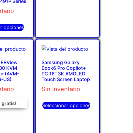
491P Series
ntario
ar opciones
DERView
Samsung Galaxy
100 KVM
Book6 Pro Copilot+
on (AVM-
PC 16″ 3K AMOLED
R-US)
Touch Screen Laptop
ntario
Sin inventario
 gratis!
Seleccionar opciones